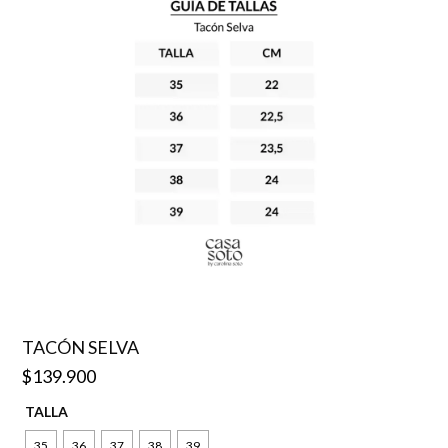
TACÓN SELVA
$
139.900
TALLA
35
36
37
38
39