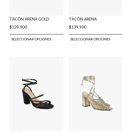
TACÓN ARENA GOLD
TACÓN ARENA
$
139.900
$
139.900
Este
Este
SELECCIONAR OPCIONES
SELECCIONAR OPCIONES
producto
produ
tiene
tiene
múltiples
múlti
variantes.
varian
Las
Las
opciones
opcio
se
se
pueden
pued
elegir
elegir
en
en
la
la
página
págin