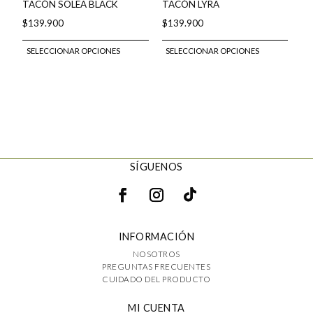
de
de
TACÓN SOLEA BLACK
TACÓN LYRA
producto
produ
$
139.900
$
139.900
Este
Este
SELECCIONAR OPCIONES
SELECCIONAR OPCIONES
producto
produ
tiene
tiene
múltiples
múlti
variantes.
varian
Las
Las
opciones
opcio
SÍGUENOS
se
se
pueden
pued
elegir
elegir
en
en
INFORMACIÓN
la
la
NOSOTROS
página
págin
PREGUNTAS FRECUENTES
de
de
CUIDADO DEL PRODUCTO
producto
produ
MI CUENTA