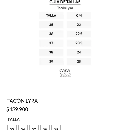
TACÓN LYRA
$
139.900
TALLA
35
36
37
38
39