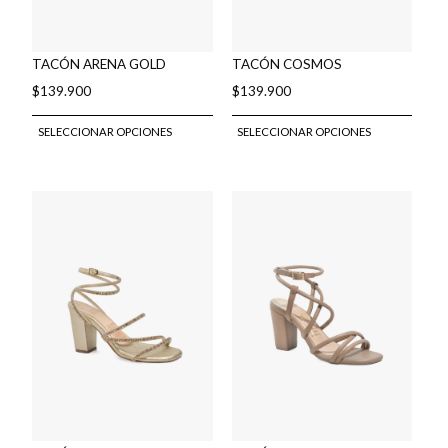
TACÓN ARENA GOLD
TACÓN COSMOS
$
139.900
$
139.900
Este
Este
SELECCIONAR OPCIONES
SELECCIONAR OPCIONES
producto
produ
tiene
tiene
múltiples
múlti
variantes.
varian
Las
Las
opciones
opcio
se
se
pueden
pued
elegir
elegir
en
en
la
la
página
págin