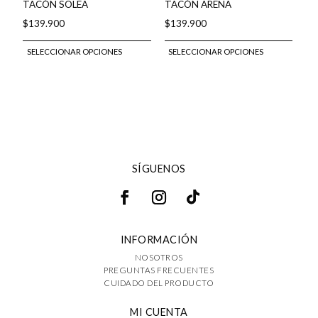
de
de
TACÓN SOLEA
TACÓN ARENA
producto
produ
$
139.900
$
139.900
Este
Este
SELECCIONAR OPCIONES
SELECCIONAR OPCIONES
producto
produ
tiene
tiene
múltiples
múlti
variantes.
varian
Las
Las
opciones
opcio
SÍGUENOS
se
se
pueden
pued
elegir
elegir
en
en
INFORMACIÓN
la
la
NOSOTROS
página
págin
PREGUNTAS FRECUENTES
de
de
CUIDADO DEL PRODUCTO
producto
produ
MI CUENTA